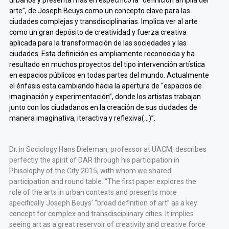
urbanos y presenta más en específico la “definición amplia del
arte”, de Joseph Beuys como un concepto clave para las
ciudades complejas y transdisciplinarias. Implica ver al arte
como un gran depósito de creatividad y fuerza creativa
aplicada para la transformación de las sociedades y las
ciudades. Esta definición es ampliamente reconocida y ha
resultado en muchos proyectos del tipo intervención artística
en espacios públicos en todas partes del mundo. Actualmente
el énfasis esta cambiando hacia la apertura de “espacios de
imaginación y experimentación”, donde los artistas trabajan
junto con los ciudadanos en la creación de sus ciudades de
manera imaginativa, iteractiva y reflexiva(…)”.
Dr. in Sociology Hans Dieleman, professor at UACM, describes
perfectly the spirit of DAR through his participation in
Phisolophy of the City 2015, with whom we shared
participation and round table. “The first paper explores the
role of the arts in urban contexts and presents more
specifically Joseph Beuys’ “broad definition of art” as a key
concept for complex and transdisciplinary cities. It implies
seeing art as a great reservoir of creativity and creative force