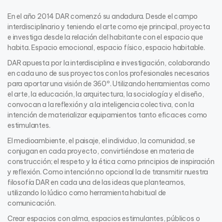
En el año 2014 DAR comenzó su andadura. Desde el campo
interdisciplinario y teniendo el arte como eje principal, proyecta
e investiga desde la relación del habitante con el espacio que
habita. Espacio emocional, espacio físico, espacio habitable.
DAR apuesta por la interdisciplina e investigación, colaborando
en cada uno de sus proyectos con los profesionales necesarios
para aportar una visión de 360º. Utilizando herramientas como
el arte, la educación, la arquitectura, la sociología y el diseño,
convocan a la reflexión y a la inteligencia colectiva, con la
intención de materializar equipamientos tanto eficaces como
estimulantes.
El medioambiente, el paisaje, el indiv
i
duo, la comunidad, se
conjugan en cada proyecto, convirtiéndose en materia de
construcción;
el respeto y la ética como principios de inspiración
y reflexión. Como intención no opcional la de transmitir nuestra
filosofía DAR en cada una de las ideas que planteamos,
utilizando lo lúdico como herramienta habitual de
comunicación.
Crear espacios con alma, espacios estimulantes, públicos o