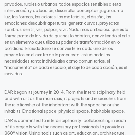
privados, rurales o urbanos, todos espacios sensibles a esta
intervención y actuación; desarrollar conceptos, jugar con la
luz, las formas, los colores, los materiales, el diseño, las
emociones; descubrir aperturas, generar curvas, proyectar
sombras; sentir, ver, palpar, vivir. Nada mas ambicioso que esto
forme parte de la vida de quienes lo habitan, convirtiendo el arte
en un elemento que utiliza su poder de transformación en lo
cotidiano. El ciudadano se convierte en cada uno de los
proyectos en el centro de la propuesta, estudiando las
necesidades tanto individuales como comunitarias, el
“monumento” de cada espacio, el objeto de cada acción, es el
individuo.
DAR began its journey in 2014. From the interdisciplinary field
and with art as the main axis, it projects and researches from
the relationship of the inhabitant with the space he or she
inhabits. Emotional space, physical space, habitable space.
DAR is committed to interdisciplinarity, collaborating in each
of its projects with the necessary professionals to provide a
360º vision. Using tools such as art, education, architecture,